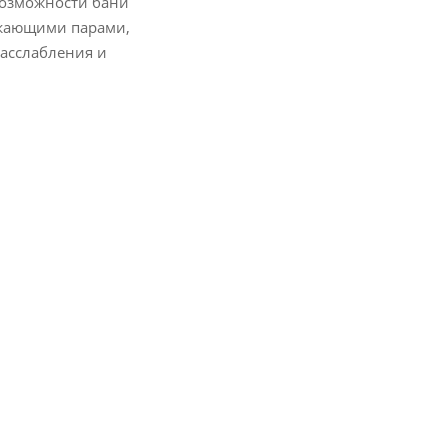
возможности бани
ежающими парами,
расслабления и